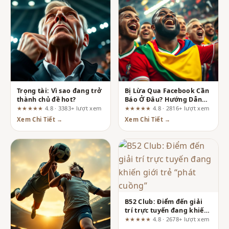
Trọng tài: Vì sao đang trở
Bị Lừa Qua Facebook Cần
thành chủ đề hot?
Báo Ở Đâu? Hướng Dẫn
Chi Tiết Để Lấy Lại Quyền
★★★★★
4.8 · 3383+ lượt xem
★★★★★
4.8 · 2816+ lượt xem
Lợi
Xem Chi Tiết →
Xem Chi Tiết →
B52 Club: Điểm đến giải
trí trực tuyến đang khiến
giới trẻ “phát cuồng”
★★★★★
4.8 · 2678+ lượt xem