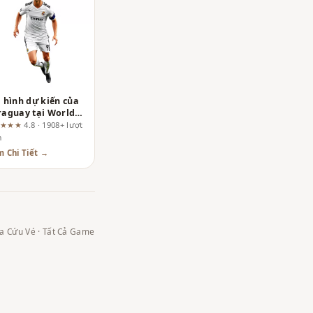
 hình dự kiến của
raguay tại World
p 2026: Niềm hy
★★★★
4.8 · 1908+ lượt
g từ thế hệ vàng
m
i
 Chi Tiết →
ra Cứu Vé
·
Tất Cả Game