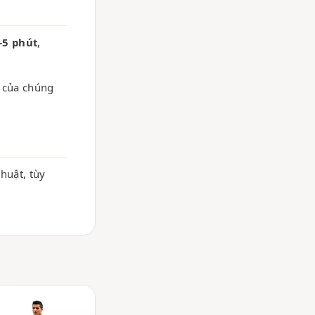
–5 phút
,
g của chúng
huật, tùy