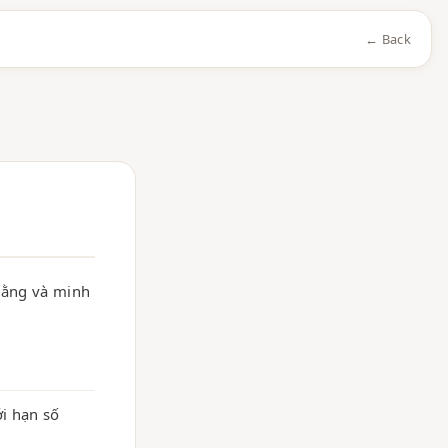
← Back
 bằng và minh
i hạn số