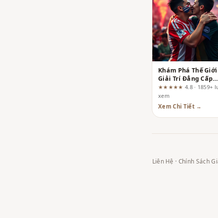
Khám Phá Thế Giới
Giải Trí Đẳng Cấp
Cùng Tài Xỉu Sunw
★★★★★
4.8 · 1859+ 
xem
Xem Chi Tiết →
Liên Hệ
·
Chính Sách Gi