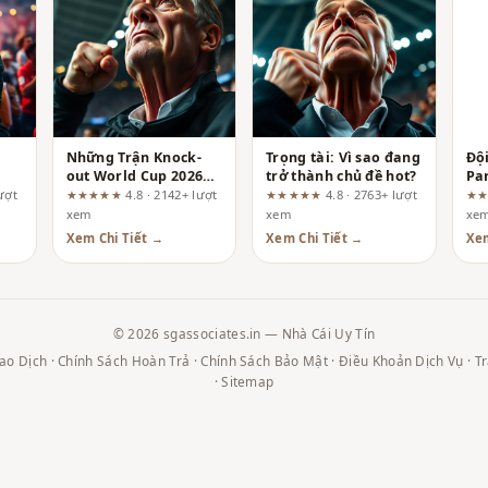
Những Trận Knock-
Trọng tài: Vì sao đang
Đội
out World Cup 2026
trở thành chủ đề hot?
Pa
in
Dễ Kéo Vào Hiệp Phụ:
Cu
lượt
★★★★★
4.8 · 2142+ lượt
★★★★★
4.8 · 2763+ lượt
★
Cơ Hội Hay Bẫy Cho
vọn
xem
xem
xe
Dân Cược?
mớ
Xem Chi Tiết →
Xem Chi Tiết →
Xem
© 2026 sgassociates.in — Nhà Cái Uy Tín
ao Dịch
·
Chính Sách Hoàn Trả
·
Chính Sách Bảo Mật
·
Điều Khoản Dịch Vụ
·
T
·
Sitemap