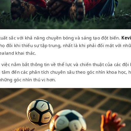
xuất sắc với khả năng chuyền bóng và sáng tạo đột biến.
Kev
ọ đôi khi thiếu sự tập trung, nhất là khi phải đối mặt với 
aland khai thác.
, việc nắm bắt thông tin về thể lực và chiến thuật của các đội
 tâm đến các phân tích chuyên sâu theo góc nhìn khoa học, 
những góc nhìn thú vị hơn.