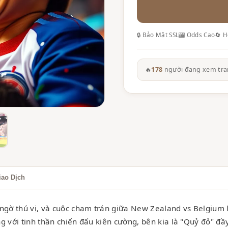
🔒 Bảo Mật SSL
🎰 Odds Cao
🔄 H
🔥
178
người đang xem tra
iao Dịch
 ngờ thú vị, và cuộc chạm trán giữa New Zealand vs Belgium 
g với tinh thần chiến đấu kiên cường, bên kia là "Quỷ đỏ" đầ