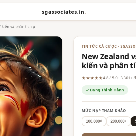
sgassociates.in
.
 kiến và phân tích p
TIN TỨC CÁ CƯỢC · SGASSO
New Zealand vs
kiến và phân t
★★★★★
4.8 / 5.0 · 3,301+
Đang Thịnh Hành
MỨC NẠP THAM KHẢO
100.000₫
200.000₫