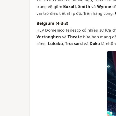
trung vệ gồm
Boxall
,
Smith
và
Wynne
sẽ
vai trò điều tiết nhịp độ. Trên hàng công,
Belgium (4-3-3)
HLV Domenico Tedesco có nhiều sự lựa c
Vertonghen
và
Theate
hứa hẹn mang đến
công,
Lukaku
,
Trossard
và
Doku
là nhữn