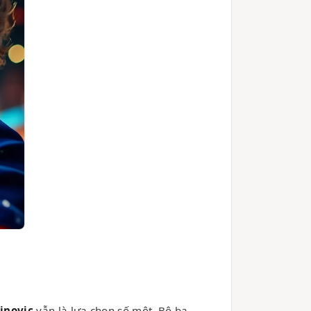
inovic
vẫn là lựa chọn số một. Bộ ba