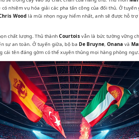
 có nhiệm vụ hóa giải các pha tấn công của đối thủ. Ở tuyến
Chris Wood
là mũi nhọn nguy hiểm nhất, anh sẽ được hỗ trợ
họn chất lượng. Thủ thành
Courtois
vẫn là bức tường vững ch
 sự an toàn. Ở tuyến giữa, bộ ba
De Bruyne
,
Onana
và
Ma
g cái tên đáng gờm có thể xuyên thủng mọi hàng phòng ngự