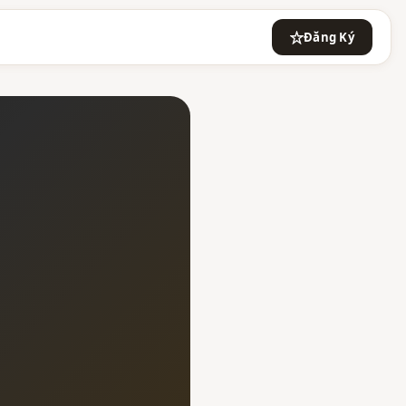
Đăng Ký