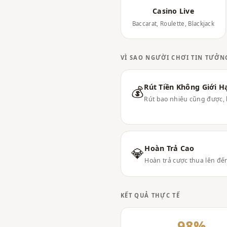
Casino Live
Baccarat, Roulette, Blackjack
VÌ SAO NGƯỜI CHƠI TIN TƯỞN
Rút Tiền Không Giới H
💰
Rút bao nhiêu cũng được, k
Hoàn Trả Cao
💎
Hoàn trả cược thua lên đến
KẾT QUẢ THỰC TẾ
98%