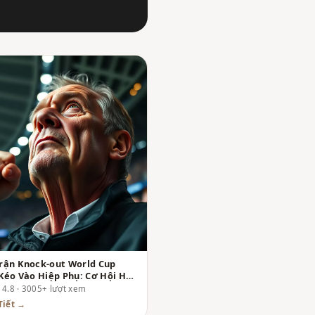
rận Knock-out World Cup
Kéo Vào Hiệp Phụ: Cơ Hội Hay
 Dân Cược?
★
4.8 · 3005+ lượt xem
Tiết →