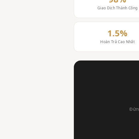
Giao Dịch Thành Công
1.5%
Hoàn Trả Cao Nhất
Đừng