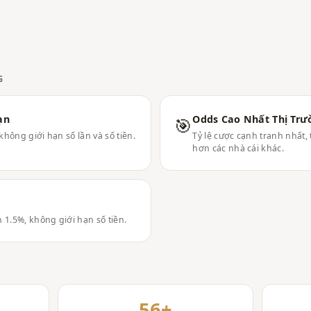
G
ạn
Odds Cao Nhất Thị Trư
🎯
hông giới hạn số lần và số tiền.
Tỷ lệ cược cạnh tranh nhất
hơn các nhà cái khác.
 1.5%, không giới hạn số tiền.
56+