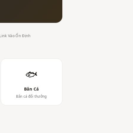
Link Vào Ổn Định
🐟
Bắn Cá
Bắn cá đổi thưởng