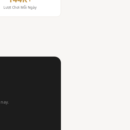
Lượt Chơi Mỗi Ngày
 nay.