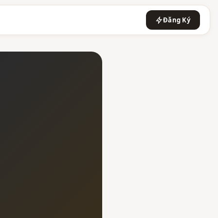
Đăng Ký