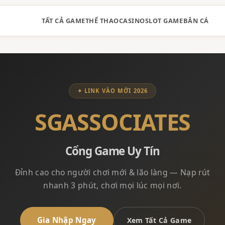
TẤT CẢ GAME
THỂ THAO
CASINO
SLOT GAME
BẮN CÁ
✦ LINK VÀO MỚI 2026
SGASSOCIATES
Cổng Game Uy Tín
Đỉnh cao cho người chơi mới & lão làng — Nạp rút
nhanh 3 phút, chơi mọi lúc mọi nơi.
Gia Nhập Ngay
Xem Tất Cả Game