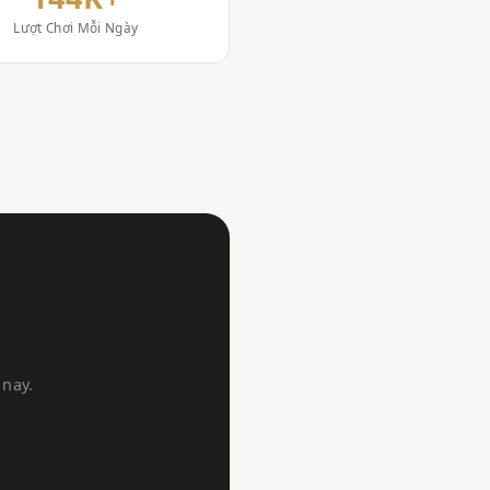
Lượt Chơi Mỗi Ngày
 nay.