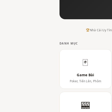
🏆
Nhà Cái Uy Tín
DANH MỤC
🃏
Game Bài
Poker, Tiến Lên, Phỏm
🎰