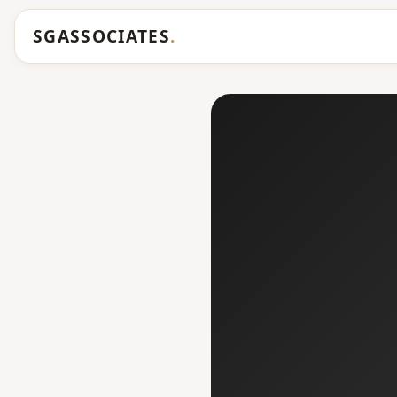
SGASSOCIATES
.