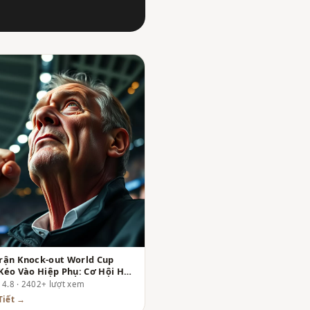
rận Knock-out World Cup
Kéo Vào Hiệp Phụ: Cơ Hội Hay
 Dân Cược?
★
4.8 · 2402+ lượt xem
Tiết →