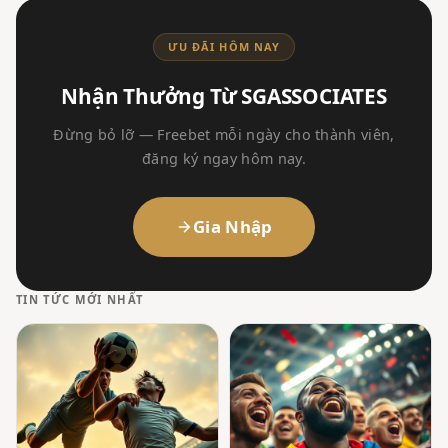
ƯU ĐÃI HÔM NAY
Nhận Thưởng Từ SGASSOCIATES
Đừng bỏ lỡ — Freebet mỗi ngày cho thành viên,
đăng ký ngay hôm nay.
Gia Nhập
TIN TỨC MỚI NHẤT