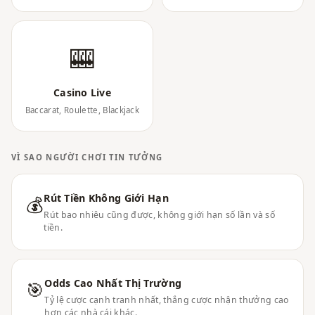
🎰
Casino Live
Baccarat, Roulette, Blackjack
VÌ SAO NGƯỜI CHƠI TIN TƯỞNG
Rút Tiền Không Giới Hạn
💰
Rút bao nhiêu cũng được, không giới hạn số lần và số
tiền.
Odds Cao Nhất Thị Trường
🎯
Tỷ lệ cược cạnh tranh nhất, thắng cược nhận thưởng cao
hơn các nhà cái khác.