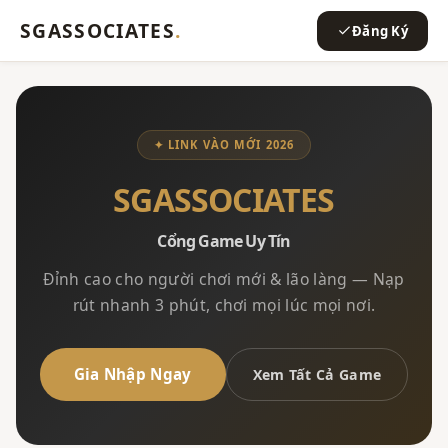
SGASSOCIATES
.
Đăng Ký
✦ LINK VÀO MỚI 2026
SGASSOCIATES
Cổng Game Uy Tín
Đỉnh cao cho người chơi mới & lão làng — Nạp
rút nhanh 3 phút, chơi mọi lúc mọi nơi.
Gia Nhập Ngay
Xem Tất Cả Game