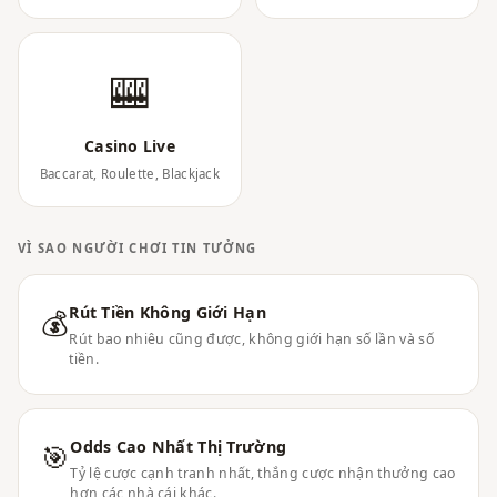
🎰
Casino Live
Baccarat, Roulette, Blackjack
VÌ SAO NGƯỜI CHƠI TIN TƯỞNG
Rút Tiền Không Giới Hạn
💰
Rút bao nhiêu cũng được, không giới hạn số lần và số
tiền.
Odds Cao Nhất Thị Trường
🎯
Tỷ lệ cược cạnh tranh nhất, thắng cược nhận thưởng cao
hơn các nhà cái khác.