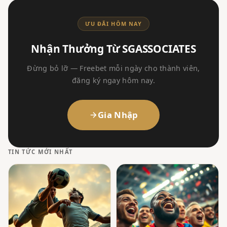
ƯU ĐÃI HÔM NAY
Nhận Thưởng Từ SGASSOCIATES
Đừng bỏ lỡ — Freebet mỗi ngày cho thành viên,
đăng ký ngay hôm nay.
Gia Nhập
TIN TỨC MỚI NHẤT