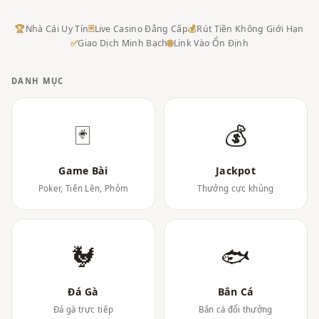
🏆
Nhà Cái Uy Tín
🃏
Live Casino Đẳng Cấp
💰
Rút Tiền Không Giới Hạn
✅
Giao Dịch Minh Bạch
🌐
Link Vào Ổn Định
DANH MỤC
🃏
💰
Game Bài
Jackpot
Poker, Tiến Lên, Phỏm
Thưởng cực khủng
🐓
🐟
Đá Gà
Bắn Cá
Đá gà trực tiếp
Bắn cá đổi thưởng