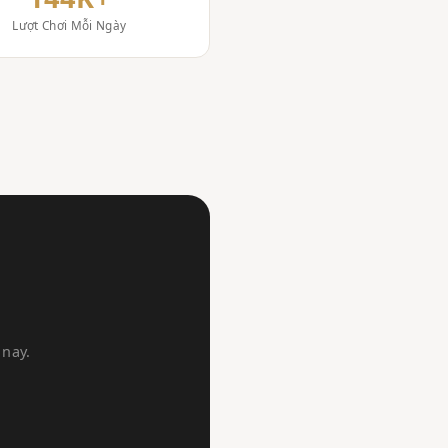
Lượt Chơi Mỗi Ngày
 nay.