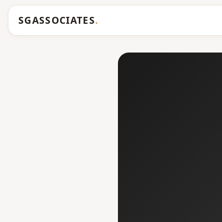
SGASSOCIATES
.