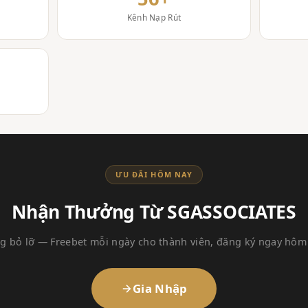
Kênh Nạp Rút
ƯU ĐÃI HÔM NAY
Nhận Thưởng Từ SGASSOCIATES
 bỏ lỡ — Freebet mỗi ngày cho thành viên, đăng ký ngay hôm
Gia Nhập