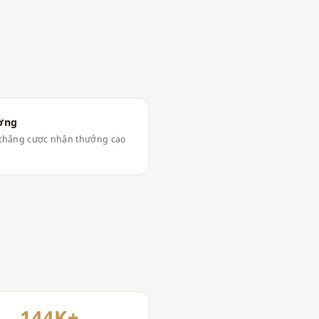
ờng
, thắng cược nhận thưởng cao
144K+