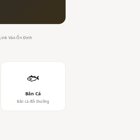
Link Vào Ổn Định
🐟
Bắn Cá
Bắn cá đổi thưởng