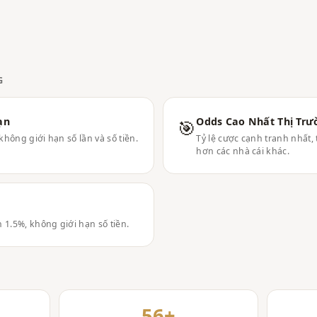
G
ạn
Odds Cao Nhất Thị Trư
🎯
hông giới hạn số lần và số tiền.
Tỷ lệ cược cạnh tranh nhất
hơn các nhà cái khác.
 1.5%, không giới hạn số tiền.
56+