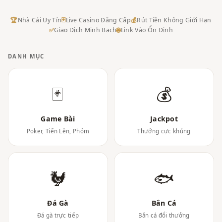
🏆
Nhà Cái Uy Tín
🃏
Live Casino Đẳng Cấp
💰
Rút Tiền Không Giới Hạn
✅
Giao Dịch Minh Bạch
🌐
Link Vào Ổn Định
DANH MỤC
🃏
💰
Game Bài
Jackpot
Poker, Tiến Lên, Phỏm
Thưởng cực khủng
🐓
🐟
Đá Gà
Bắn Cá
Đá gà trực tiếp
Bắn cá đổi thưởng