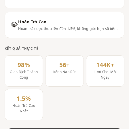
Hoàn Trả Cao
💎
Hoàn trả cược thua lên đến 1.5%, không giới hạn số tiền.
KẾT QUẢ THỰC TẾ
98%
56+
144K+
Giao Dịch Thành
Kênh Nạp Rút
Lượt Chơi Mỗi
Công
Ngày
1.5%
Hoàn Trả Cao
Nhất