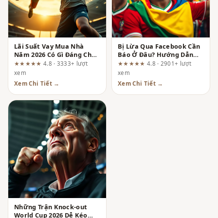
Lãi Suất Vay Mua Nhà
Bị Lừa Qua Facebook Cần
Năm 2026 Có Gì Đáng Chú
Báo Ở Đâu? Hướng Dẫn
Ý? Cơ Hội Cho Người Trẻ
Chi Tiết Để Lấy Lại Quyền
★★★★★
4.8 · 3333+ lượt
★★★★★
4.8 · 2901+ lượt
Sở Hữu Tổ Ấm
Lợi
xem
xem
Xem Chi Tiết →
Xem Chi Tiết →
Những Trận Knock-out
World Cup 2026 Dễ Kéo