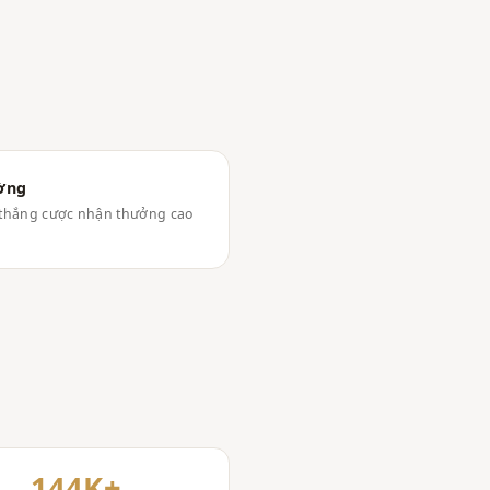
ờng
, thắng cược nhận thưởng cao
144K+