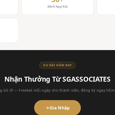
Kênh Nạp Rút
ƯU ĐÃI HÔM NAY
Nhận Thưởng Từ SGASSOCIATES
 bỏ lỡ — Freebet mỗi ngày cho thành viên, đăng ký ngay hôm
Gia Nhập