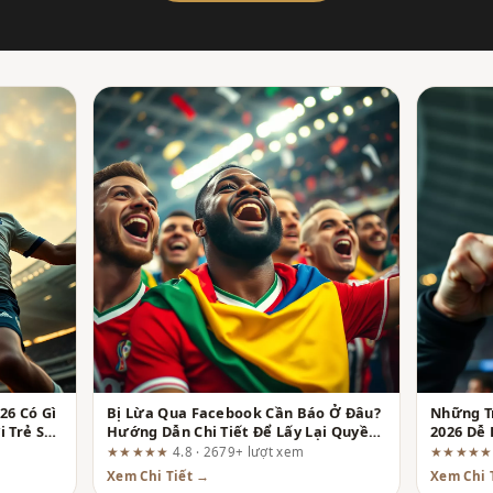
26 Có Gì
Bị Lừa Qua Facebook Cần Báo Ở Đâu?
Những T
 Trẻ Sở
Hướng Dẫn Chi Tiết Để Lấy Lại Quyền
2026 Dễ 
Lợi
Bẫy Cho
★★★★★
4.8 · 2679+ lượt xem
★★★★
Xem Chi Tiết →
Xem Chi 