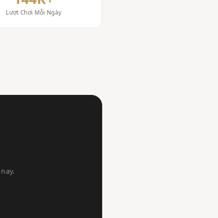
Lượt Chơi Mỗi Ngày
 nay.