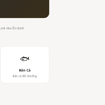
Link Vào Ổn Định
🐟
Bắn Cá
Bắn cá đổi thưởng