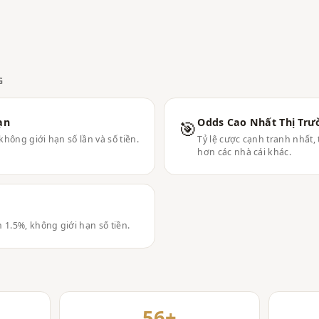
G
ạn
Odds Cao Nhất Thị Trư
🎯
hông giới hạn số lần và số tiền.
Tỷ lệ cược cạnh tranh nhất
hơn các nhà cái khác.
 1.5%, không giới hạn số tiền.
56+