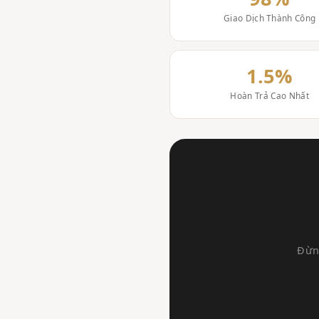
Giao Dịch Thành Công
1.5%
Hoàn Trả Cao Nhất
Đừng