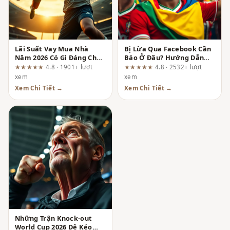
Lãi Suất Vay Mua Nhà
Bị Lừa Qua Facebook Cần
Năm 2026 Có Gì Đáng Chú
Báo Ở Đâu? Hướng Dẫn
Ý? Cơ Hội Cho Người Trẻ
Chi Tiết Để Lấy Lại Quyền
★★★★★
4.8 · 1901+ lượt
★★★★★
4.8 · 2532+ lượt
Sở Hữu Tổ Ấm
Lợi
xem
xem
Xem Chi Tiết →
Xem Chi Tiết →
Những Trận Knock-out
World Cup 2026 Dễ Kéo