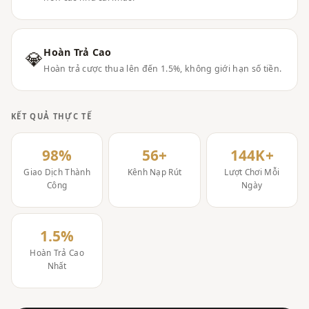
Hoàn Trả Cao
💎
Hoàn trả cược thua lên đến 1.5%, không giới hạn số tiền.
KẾT QUẢ THỰC TẾ
98%
56+
144K+
Giao Dịch Thành
Kênh Nạp Rút
Lượt Chơi Mỗi
Công
Ngày
1.5%
Hoàn Trả Cao
Nhất