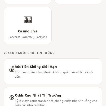
🎰
Casino Live
Baccarat, Roulette, Blackjack
VÌ SAO NGƯỜI CHƠI TIN TƯỞNG
Rút Tiền Không Giới Hạn
💰
Rút bao nhiêu cũng được, không giới hạn số lần và số
tiền.
Odds Cao Nhất Thị Trường
🎯
Tỷ lệ cược cạnh tranh nhất, thắng cược nhận thưởng cao
hơn các nhà cái khác.