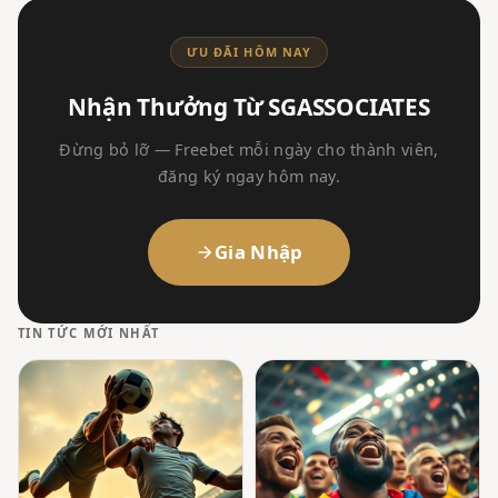
ƯU ĐÃI HÔM NAY
Nhận Thưởng Từ SGASSOCIATES
Đừng bỏ lỡ — Freebet mỗi ngày cho thành viên,
đăng ký ngay hôm nay.
Gia Nhập
TIN TỨC MỚI NHẤT