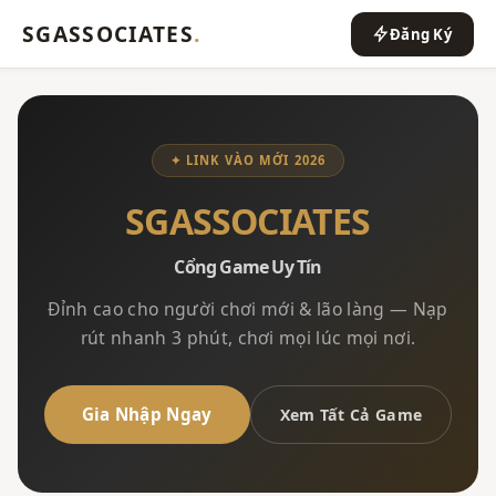
SGASSOCIATES
.
Đăng Ký
✦ LINK VÀO MỚI 2026
SGASSOCIATES
Cổng Game Uy Tín
Đỉnh cao cho người chơi mới & lão làng — Nạp
rút nhanh 3 phút, chơi mọi lúc mọi nơi.
Gia Nhập Ngay
Xem Tất Cả Game