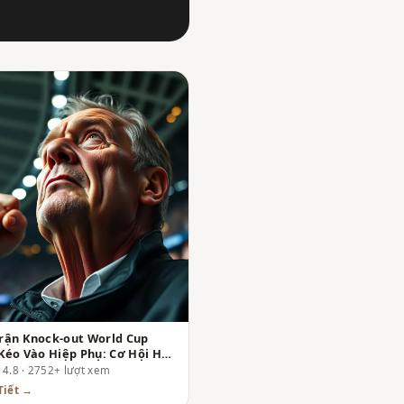
rận Knock-out World Cup
Kéo Vào Hiệp Phụ: Cơ Hội Hay
 Dân Cược?
★
4.8 · 2752+ lượt xem
Tiết →