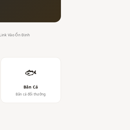
Link Vào Ổn Định
🐟
Bắn Cá
Bắn cá đổi thưởng