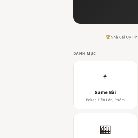
🏆
Nhà Cái Uy Tín
DANH MỤC
🃏
Game Bài
Poker, Tiến Lên, Phỏm
🎰