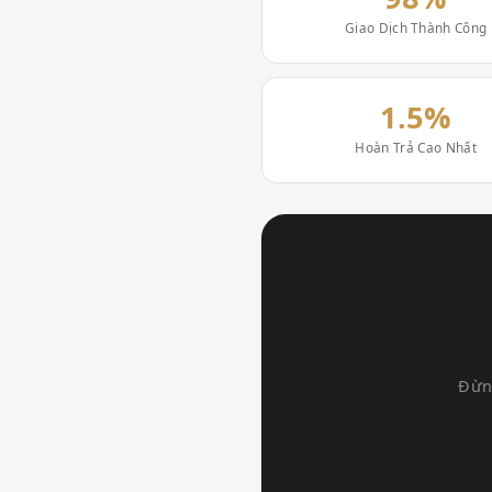
Giao Dịch Thành Công
1.5%
Hoàn Trả Cao Nhất
Đừng