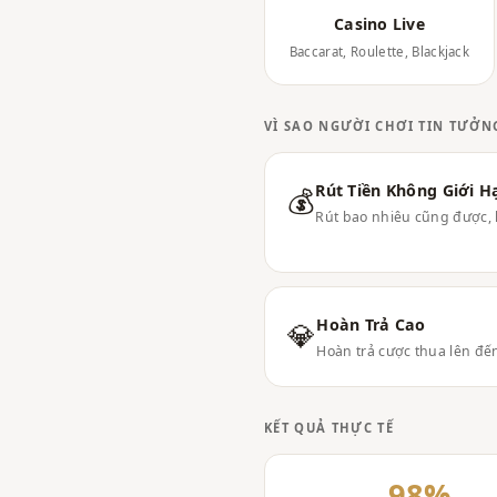
Casino Live
Baccarat, Roulette, Blackjack
VÌ SAO NGƯỜI CHƠI TIN TƯỞN
Rút Tiền Không Giới H
💰
Rút bao nhiêu cũng được, k
Hoàn Trả Cao
💎
Hoàn trả cược thua lên đến
KẾT QUẢ THỰC TẾ
98%