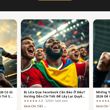
26 Có Gì
Bị Lừa Qua Facebook Cần Báo Ở Đâu?
Những T
 Trẻ Sở
Hướng Dẫn Chi Tiết Để Lấy Lại Quyền
2026 Dễ 
Lợi
Bẫy Cho
★★★★★
4.8 · 3290+ lượt xem
★★★★
Xem Chi Tiết →
Xem Chi 