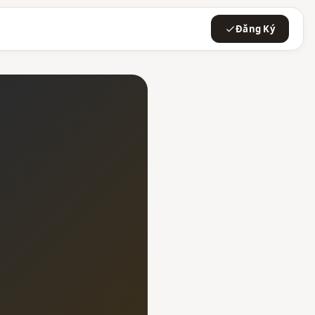
Đăng Ký