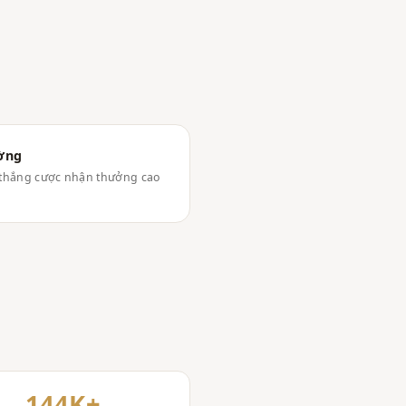
ờng
, thắng cược nhận thưởng cao
144K+