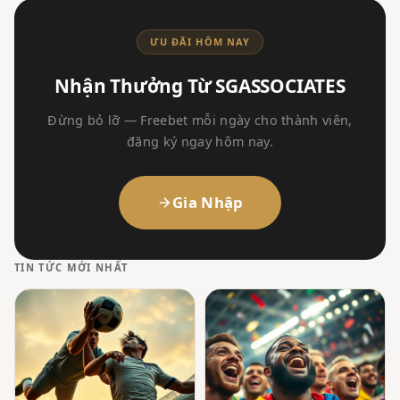
ƯU ĐÃI HÔM NAY
Nhận Thưởng Từ SGASSOCIATES
Đừng bỏ lỡ — Freebet mỗi ngày cho thành viên,
đăng ký ngay hôm nay.
Gia Nhập
TIN TỨC MỚI NHẤT