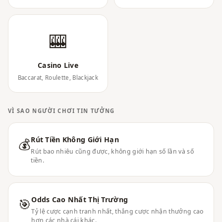
🎰
Casino Live
Baccarat, Roulette, Blackjack
VÌ SAO NGƯỜI CHƠI TIN TƯỞNG
Rút Tiền Không Giới Hạn
💰
Rút bao nhiêu cũng được, không giới hạn số lần và số
tiền.
Odds Cao Nhất Thị Trường
🎯
Tỷ lệ cược cạnh tranh nhất, thắng cược nhận thưởng cao
hơn các nhà cái khác.