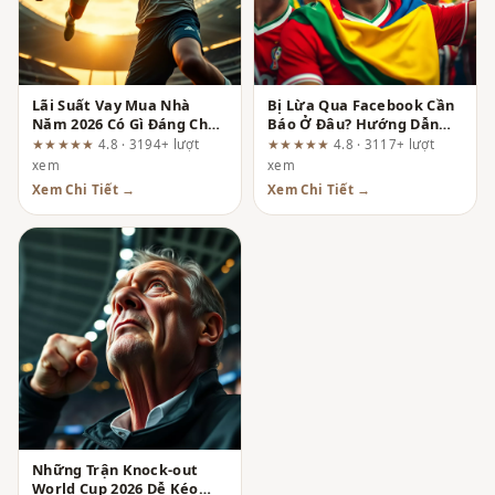
Lãi Suất Vay Mua Nhà
Bị Lừa Qua Facebook Cần
Năm 2026 Có Gì Đáng Chú
Báo Ở Đâu? Hướng Dẫn
Ý? Cơ Hội Cho Người Trẻ
Chi Tiết Để Lấy Lại Quyền
★★★★★
4.8 · 3194+ lượt
★★★★★
4.8 · 3117+ lượt
Sở Hữu Tổ Ấm
Lợi
xem
xem
Xem Chi Tiết →
Xem Chi Tiết →
Những Trận Knock-out
World Cup 2026 Dễ Kéo