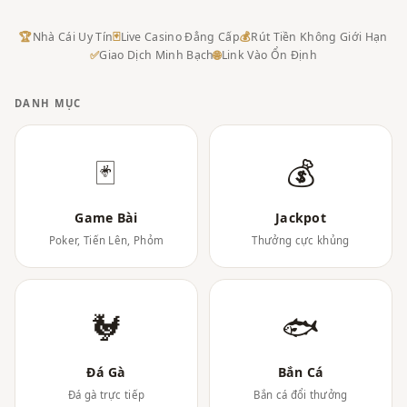
🏆
Nhà Cái Uy Tín
🃏
Live Casino Đẳng Cấp
💰
Rút Tiền Không Giới Hạn
✅
Giao Dịch Minh Bạch
🌐
Link Vào Ổn Định
DANH MỤC
🃏
💰
Game Bài
Jackpot
Poker, Tiến Lên, Phỏm
Thưởng cực khủng
🐓
🐟
Đá Gà
Bắn Cá
Đá gà trực tiếp
Bắn cá đổi thưởng