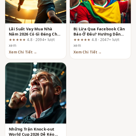
Lãi Suất Vay Mua Nhà
Bị Lừa Qua Facebook Cần
Năm 2026 Có Gì Đáng Chú
Báo Ở Đâu? Hướng Dẫn
Ý? Cơ Hội Cho Người Trẻ
Chi Tiết Để Lấy Lại Quyền
★★★★★
4.8 · 2094+ lượt
★★★★★
4.8 · 2047+ lượt
Sở Hữu Tổ Ấm
Lợi
xem
xem
Xem Chi Tiết →
Xem Chi Tiết →
Những Trận Knock-out
World Cup 2026 Dễ Kéo