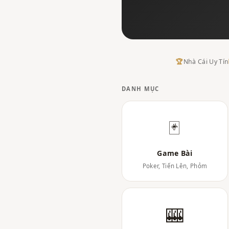
🏆
Nhà Cái Uy Tín
DANH MỤC
🃏
Game Bài
Poker, Tiến Lên, Phỏm
🎰