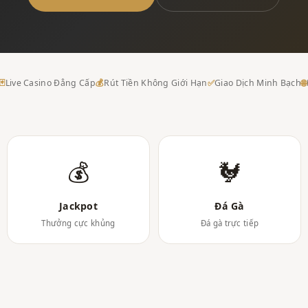
🃏
Live Casino Đẳng Cấp
💰
Rút Tiền Không Giới Hạn
✅
Giao Dịch Minh Bạch
🌐
💰
🐓
Jackpot
Đá Gà
Thưởng cực khủng
Đá gà trực tiếp