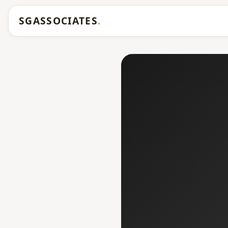
SGASSOCIATES
.