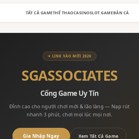
TẤT CẢ GAME
THỂ THAO
CASINO
SLOT GAME
BẮN CÁ
✦ LINK VÀO MỚI 2026
SGASSOCIATES
Cổng Game Uy Tín
Đỉnh cao cho người chơi mới & lão làng — Nạp rút
nhanh 3 phút, chơi mọi lúc mọi nơi.
Gia Nhập Ngay
Xem Tất Cả Game