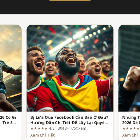
26 Có Gì
Bị Lừa Qua Facebook Cần Báo Ở Đâu?
Những T
 Trẻ Sở
Hướng Dẫn Chi Tiết Để Lấy Lại Quyền
2026 Dễ 
Lợi
Bẫy Cho
★★★★★
4.8 · 3043+ lượt xem
★★★★
Xem Chi Tiết →
Xem Chi 