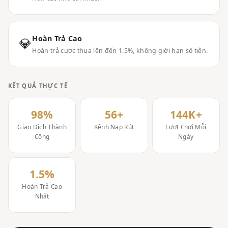
Hoàn Trả Cao
💎
Hoàn trả cược thua lên đến 1.5%, không giới hạn số tiền.
KẾT QUẢ THỰC TẾ
98%
56+
144K+
Giao Dịch Thành
Kênh Nạp Rút
Lượt Chơi Mỗi
Công
Ngày
1.5%
Hoàn Trả Cao
Nhất