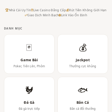
🏆
Nhà Cái Uy Tín
🃏
Live Casino Đẳng Cấp
💰
Rút Tiền Không Giới Hạn
✅
Giao Dịch Minh Bạch
🌐
Link Vào Ổn Định
DANH MỤC
🃏
💰
Game Bài
Jackpot
Poker, Tiến Lên, Phỏm
Thưởng cực khủng
🐓
🐟
Đá Gà
Bắn Cá
Đá gà trực tiếp
Bắn cá đổi thưởng