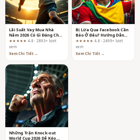
Lãi Suất Vay Mua Nhà
Bị Lừa Qua Facebook Cần
Năm 2026 Có Gì Đáng Chú
Báo Ở Đâu? Hướng Dẫn
Ý? Cơ Hội Cho Người Trẻ
Chi Tiết Để Lấy Lại Quyền
★★★★★
4.8 · 2893+ lượt
★★★★★
4.8 · 2499+ lượt
Sở Hữu Tổ Ấm
Lợi
xem
xem
Xem Chi Tiết →
Xem Chi Tiết →
Những Trận Knock-out
World Cup 2026 Dễ Kéo