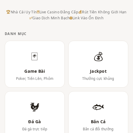
🏆
Nhà Cái Uy Tín
🃏
Live Casino Đẳng Cấp
💰
Rút Tiền Không Giới Hạn
✅
Giao Dịch Minh Bạch
🌐
Link Vào Ổn Định
DANH MỤC
🃏
💰
Game Bài
Jackpot
Poker, Tiến Lên, Phỏm
Thưởng cực khủng
🐓
🐟
Đá Gà
Bắn Cá
Đá gà trực tiếp
Bắn cá đổi thưởng