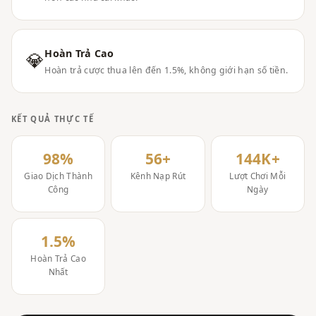
Hoàn Trả Cao
💎
Hoàn trả cược thua lên đến 1.5%, không giới hạn số tiền.
KẾT QUẢ THỰC TẾ
98%
56+
144K+
Giao Dịch Thành
Kênh Nạp Rút
Lượt Chơi Mỗi
Công
Ngày
1.5%
Hoàn Trả Cao
Nhất