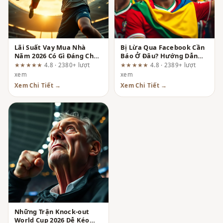
Lãi Suất Vay Mua Nhà
Bị Lừa Qua Facebook Cần
Năm 2026 Có Gì Đáng Chú
Báo Ở Đâu? Hướng Dẫn
Ý? Cơ Hội Cho Người Trẻ
Chi Tiết Để Lấy Lại Quyền
★★★★★
4.8 · 2380+ lượt
★★★★★
4.8 · 2389+ lượt
Sở Hữu Tổ Ấm
Lợi
xem
xem
Xem Chi Tiết →
Xem Chi Tiết →
Những Trận Knock-out
World Cup 2026 Dễ Kéo