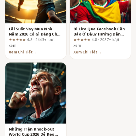
Lãi Suất Vay Mua Nhà
Bị Lừa Qua Facebook Cần
Năm 2026 Có Gì Đáng Chú
Báo Ở Đâu? Hướng Dẫn
Ý? Cơ Hội Cho Người Trẻ
Chi Tiết Để Lấy Lại Quyền
★★★★★
4.8 · 2443+ lượt
★★★★★
4.8 · 2087+ lượt
Sở Hữu Tổ Ấm
Lợi
xem
xem
Xem Chi Tiết →
Xem Chi Tiết →
Những Trận Knock-out
World Cup 2026 Dễ Kéo