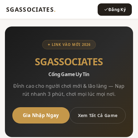
SGASSOCIATES
.
Đăng Ký
✦ LINK VÀO MỚI 2026
SGASSOCIATES
Cổng Game Uy Tín
Đỉnh cao cho người chơi mới & lão làng — Nạp
rút nhanh 3 phút, chơi mọi lúc mọi nơi.
Gia Nhập Ngay
Xem Tất Cả Game