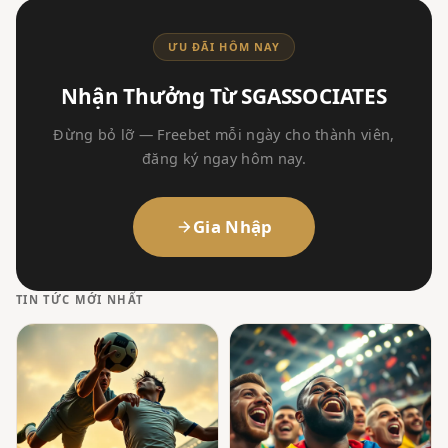
ƯU ĐÃI HÔM NAY
Nhận Thưởng Từ SGASSOCIATES
Đừng bỏ lỡ — Freebet mỗi ngày cho thành viên,
đăng ký ngay hôm nay.
Gia Nhập
TIN TỨC MỚI NHẤT