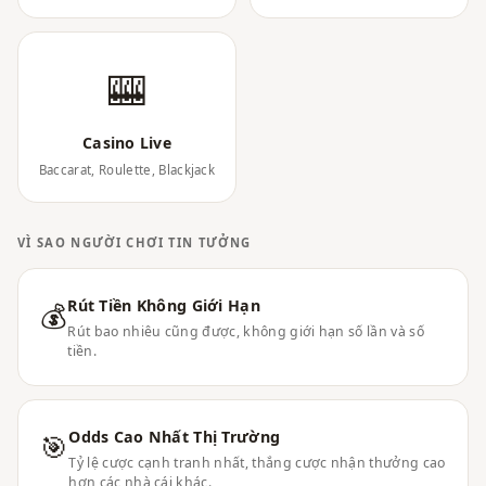
🎰
Casino Live
Baccarat, Roulette, Blackjack
VÌ SAO NGƯỜI CHƠI TIN TƯỞNG
Rút Tiền Không Giới Hạn
💰
Rút bao nhiêu cũng được, không giới hạn số lần và số
tiền.
Odds Cao Nhất Thị Trường
🎯
Tỷ lệ cược cạnh tranh nhất, thắng cược nhận thưởng cao
hơn các nhà cái khác.