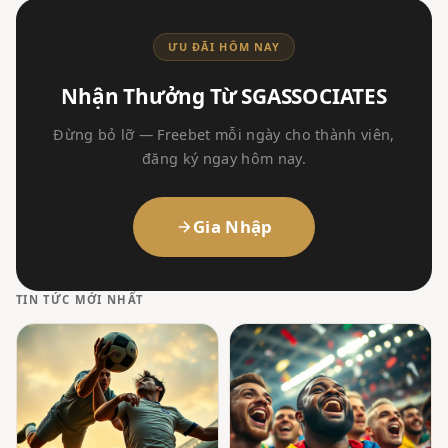
ƯU ĐÃI HÔM NAY
Nhận Thưởng Từ SGASSOCIATES
Đừng bỏ lỡ — Freebet mỗi ngày cho thành viên,
đăng ký ngay hôm nay.
Gia Nhập
TIN TỨC MỚI NHẤT