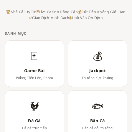
🏆
Nhà Cái Uy Tín
🃏
Live Casino Đẳng Cấp
💰
Rút Tiền Không Giới Hạn
✅
Giao Dịch Minh Bạch
🌐
Link Vào Ổn Định
DANH MỤC
🃏
💰
Game Bài
Jackpot
Poker, Tiến Lên, Phỏm
Thưởng cực khủng
🐓
🐟
Đá Gà
Bắn Cá
Đá gà trực tiếp
Bắn cá đổi thưởng