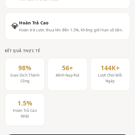
Hoàn Trả Cao
💎
Hoàn trả cược thua lên đến 1.5%, không giới hạn số tiền.
KẾT QUẢ THỰC TẾ
98%
56+
144K+
Giao Dịch Thành
Kênh Nạp Rút
Lượt Chơi Mỗi
Công
Ngày
1.5%
Hoàn Trả Cao
Nhất