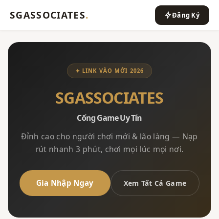
SGASSOCIATES
.
Đăng Ký
✦ LINK VÀO MỚI 2026
SGASSOCIATES
Cổng Game Uy Tín
Đỉnh cao cho người chơi mới & lão làng — Nạp
rút nhanh 3 phút, chơi mọi lúc mọi nơi.
Gia Nhập Ngay
Xem Tất Cả Game