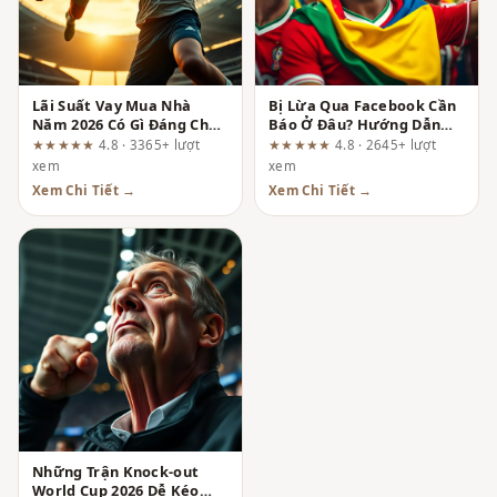
Lãi Suất Vay Mua Nhà
Bị Lừa Qua Facebook Cần
Năm 2026 Có Gì Đáng Chú
Báo Ở Đâu? Hướng Dẫn
Ý? Cơ Hội Cho Người Trẻ
Chi Tiết Để Lấy Lại Quyền
★★★★★
4.8 · 3365+ lượt
★★★★★
4.8 · 2645+ lượt
Sở Hữu Tổ Ấm
Lợi
xem
xem
Xem Chi Tiết →
Xem Chi Tiết →
Những Trận Knock-out
World Cup 2026 Dễ Kéo