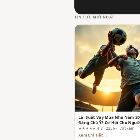
TIN TỨC MỚI NHẤT
Lãi Suất Vay Mua Nhà Năm 20
Đáng Chú Ý? Cơ Hội Cho Người
Hữu Tổ Ấm
★★★★★
4.8 · 2256+ lượt xem
Xem Chi Tiết →