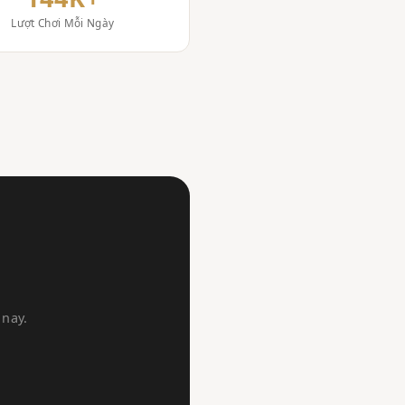
Lượt Chơi Mỗi Ngày
 nay.