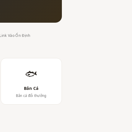
Link Vào Ổn Định
🐟
Bắn Cá
Bắn cá đổi thưởng