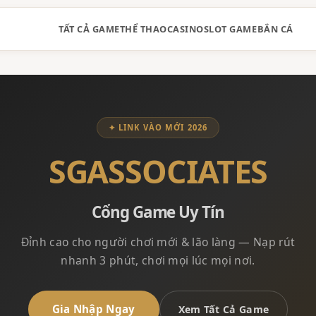
TẤT CẢ GAME
THỂ THAO
CASINO
SLOT GAME
BẮN CÁ
✦ LINK VÀO MỚI 2026
SGASSOCIATES
Cổng Game Uy Tín
Đỉnh cao cho người chơi mới & lão làng — Nạp rút
nhanh 3 phút, chơi mọi lúc mọi nơi.
Gia Nhập Ngay
Xem Tất Cả Game