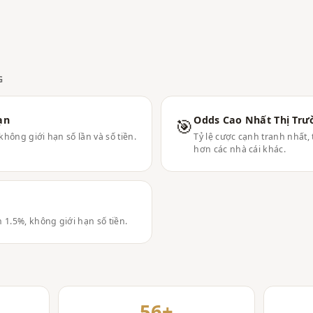
G
ạn
Odds Cao Nhất Thị Trư
🎯
hông giới hạn số lần và số tiền.
Tỷ lệ cược cạnh tranh nhất
hơn các nhà cái khác.
 1.5%, không giới hạn số tiền.
56+