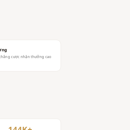
ờng
, thắng cược nhận thưởng cao
144K+