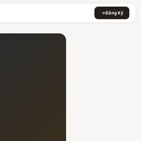
Đăng Ký