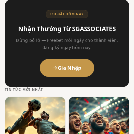
ƯU ĐÃI HÔM NAY
Nhận Thưởng Từ SGASSOCIATES
Đừng bỏ lỡ — Freebet mỗi ngày cho thành viên,
đăng ký ngay hôm nay.
Gia Nhập
TIN TỨC MỚI NHẤT