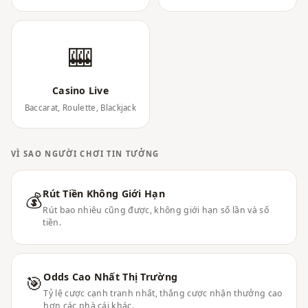
🎰
Casino Live
Baccarat, Roulette, Blackjack
VÌ SAO NGƯỜI CHƠI TIN TƯỞNG
Rút Tiền Không Giới Hạn
💰
Rút bao nhiêu cũng được, không giới hạn số lần và số
tiền.
Odds Cao Nhất Thị Trường
🎯
Tỷ lệ cược cạnh tranh nhất, thắng cược nhận thưởng cao
hơn các nhà cái khác.