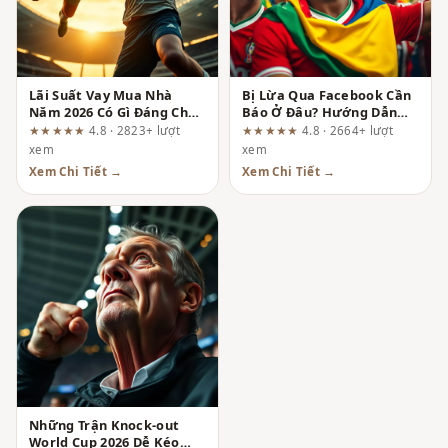
Lãi Suất Vay Mua Nhà
Bị Lừa Qua Facebook Cần
Năm 2026 Có Gì Đáng Chú
Báo Ở Đâu? Hướng Dẫn
Ý? Cơ Hội Cho Người Trẻ
Chi Tiết Để Lấy Lại Quyền
★★★★★
4.8 · 2823+ lượt
★★★★★
4.8 · 2664+ lượt
Sở Hữu Tổ Ấm
Lợi
xem
xem
Xem Chi Tiết →
Xem Chi Tiết →
Những Trận Knock-out
World Cup 2026 Dễ Kéo