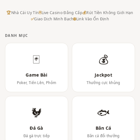
🏆
Nhà Cái Uy Tín
🃏
Live Casino Đẳng Cấp
💰
Rút Tiền Không Giới Hạn
✅
Giao Dịch Minh Bạch
🌐
Link Vào Ổn Định
DANH MỤC
🃏
💰
Game Bài
Jackpot
Poker, Tiến Lên, Phỏm
Thưởng cực khủng
🐓
🐟
Đá Gà
Bắn Cá
Đá gà trực tiếp
Bắn cá đổi thưởng