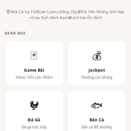
🏆
Nhà Cái Uy Tín
🃏
Live Casino Đẳng Cấp
💰
Rút Tiền Không Giới Hạn
✅
Giao Dịch Minh Bạch
🌐
Link Vào Ổn Định
DANH MỤC
🃏
💰
Game Bài
Jackpot
Poker, Tiến Lên, Phỏm
Thưởng cực khủng
🐓
🐟
Đá Gà
Bắn Cá
Đá gà trực tiếp
Bắn cá đổi thưởng