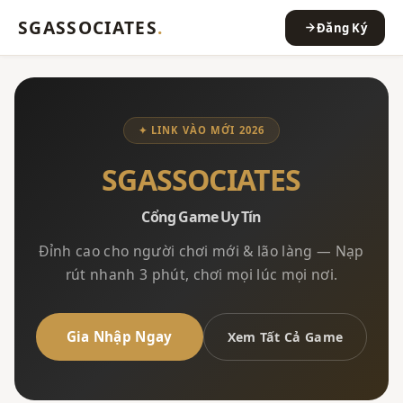
SGASSOCIATES
.
Đăng Ký
✦ LINK VÀO MỚI 2026
SGASSOCIATES
Cổng Game Uy Tín
Đỉnh cao cho người chơi mới & lão làng — Nạp
rút nhanh 3 phút, chơi mọi lúc mọi nơi.
Gia Nhập Ngay
Xem Tất Cả Game