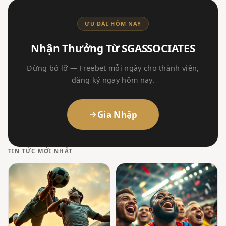
ƯU ĐÃI HÔM NAY
Nhận Thưởng Từ SGASSOCIATES
Đừng bỏ lỡ — Freebet mỗi ngày cho thành viên,
đăng ký ngay hôm nay.
Gia Nhập
TIN TỨC MỚI NHẤT