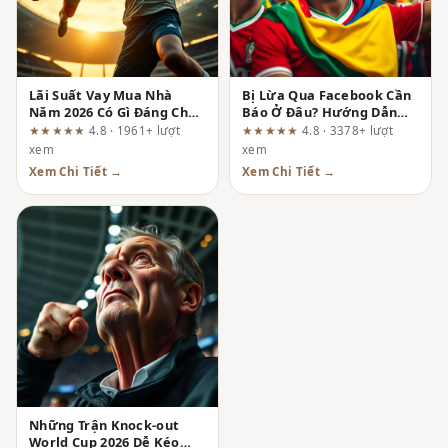
Lãi Suất Vay Mua Nhà
Bị Lừa Qua Facebook Cần
Năm 2026 Có Gì Đáng Chú
Báo Ở Đâu? Hướng Dẫn
Ý? Cơ Hội Cho Người Trẻ
Chi Tiết Để Lấy Lại Quyền
★★★★★
4.8 · 1961+ lượt
★★★★★
4.8 · 3378+ lượt
Sở Hữu Tổ Ấm
Lợi
xem
xem
Xem Chi Tiết →
Xem Chi Tiết →
Những Trận Knock-out
World Cup 2026 Dễ Kéo