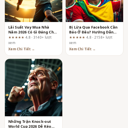
Lãi Suất Vay Mua Nhà
Bị Lừa Qua Facebook Cần
Năm 2026 Có Gì Đáng Chú
Báo Ở Đâu? Hướng Dẫn
Ý? Cơ Hội Cho Người Trẻ
Chi Tiết Để Lấy Lại Quyền
★★★★★
4.8 · 3140+ lượt
★★★★★
4.8 · 2158+ lượt
Sở Hữu Tổ Ấm
Lợi
xem
xem
Xem Chi Tiết →
Xem Chi Tiết →
Những Trận Knock-out
World Cup 2026 Dễ Kéo