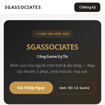
SGASSOCIATES
.
Đăng Ký
✦ LINK VÀO MỚI 2026
SGASSOCIATES
Cổng Game Uy Tín
Đỉnh cao cho người chơi mới & lão làng — Nạp
rút nhanh 3 phút, chơi mọi lúc mọi nơi.
Gia Nhập Ngay
Xem Tất Cả Game