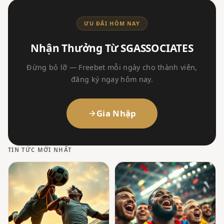
ƯU ĐÃI HÔM NAY
Nhận Thưởng Từ SGASSOCIATES
Đừng bỏ lỡ — Freebet mỗi ngày cho thành viên,
đăng ký ngay hôm nay.
Gia Nhập
TIN TỨC MỚI NHẤT