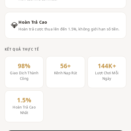
Hoàn Trả Cao
💎
Hoàn trả cược thua lên đến 1.5%, không giới hạn số tiền.
KẾT QUẢ THỰC TẾ
98%
56+
144K+
Giao Dịch Thành
Kênh Nạp Rút
Lượt Chơi Mỗi
Công
Ngày
1.5%
Hoàn Trả Cao
Nhất