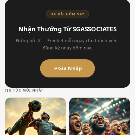
ƯU ĐÃI HÔM NAY
Nhận Thưởng Từ SGASSOCIATES
Đừng bỏ lỡ — Freebet mỗi ngày cho thành viên,
đăng ký ngay hôm nay.
Gia Nhập
TIN TỨC MỚI NHẤT