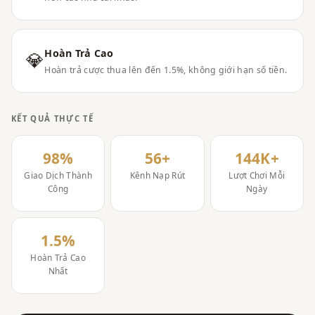
Hoàn Trả Cao
💎
Hoàn trả cược thua lên đến 1.5%, không giới hạn số tiền.
KẾT QUẢ THỰC TẾ
98%
56+
144K+
Giao Dịch Thành
Kênh Nạp Rút
Lượt Chơi Mỗi
Công
Ngày
1.5%
Hoàn Trả Cao
Nhất