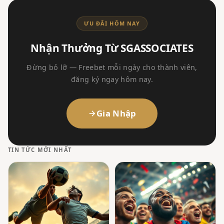
ƯU ĐÃI HÔM NAY
Nhận Thưởng Từ SGASSOCIATES
Đừng bỏ lỡ — Freebet mỗi ngày cho thành viên,
đăng ký ngay hôm nay.
Gia Nhập
TIN TỨC MỚI NHẤT