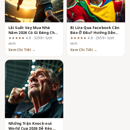
Lãi Suất Vay Mua Nhà
Bị Lừa Qua Facebook Cần
Năm 2026 Có Gì Đáng Chú
Báo Ở Đâu? Hướng Dẫn
Ý? Cơ Hội Cho Người Trẻ
Chi Tiết Để Lấy Lại Quyền
★★★★★
4.8 · 3298+ lượt
★★★★★
4.8 · 2659+ lượt
Sở Hữu Tổ Ấm
Lợi
xem
xem
Xem Chi Tiết →
Xem Chi Tiết →
Những Trận Knock-out
World Cup 2026 Dễ Kéo