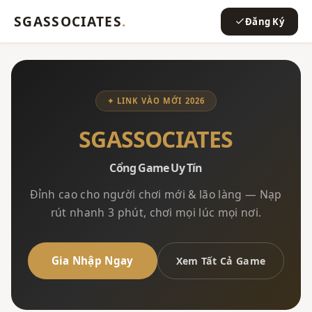
SGASSOCIATES
.
Đăng Ký
✦ LINK VÀO MỚI 2026
SGASSOCIATES
Cổng Game Uy Tín
Đỉnh cao cho người chơi mới & lão làng — Nạp
rút nhanh 3 phút, chơi mọi lúc mọi nơi.
Gia Nhập Ngay
Xem Tất Cả Game