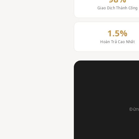
Giao Dịch Thành Công
1.5%
Hoàn Trả Cao Nhất
Đừng