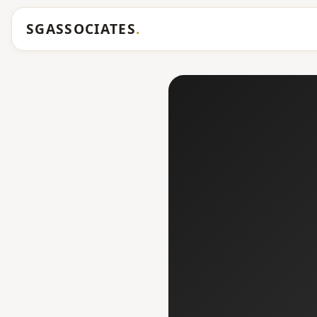
SGASSOCIATES
.