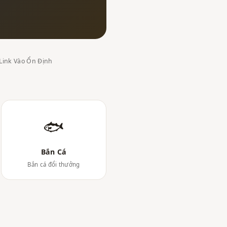
Link Vào Ổn Định
🐟
Bắn Cá
Bắn cá đổi thưởng