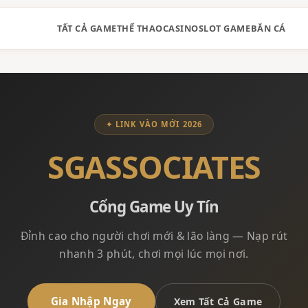
TẤT CẢ GAME
THỂ THAO
CASINO
SLOT GAME
BẮN CÁ
✦ LINK VÀO MỚI 2026
SGASSOCIATES
Cổng Game Uy Tín
Đỉnh cao cho người chơi mới & lão làng — Nạp rút
nhanh 3 phút, chơi mọi lúc mọi nơi.
Gia Nhập Ngay
Xem Tất Cả Game