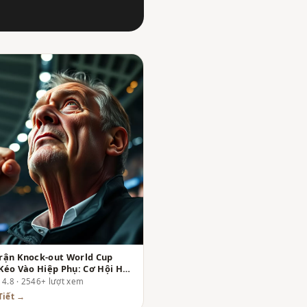
rận Knock-out World Cup
Kéo Vào Hiệp Phụ: Cơ Hội Hay
 Dân Cược?
★
4.8 · 2546+ lượt xem
Tiết →