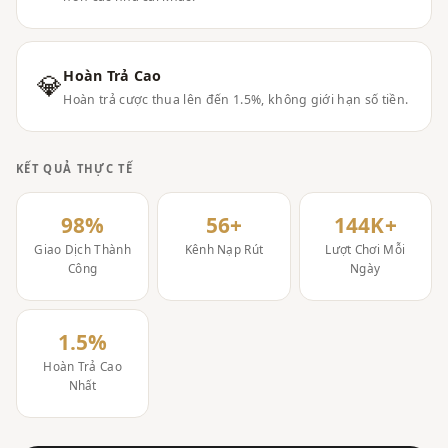
Hoàn Trả Cao
💎
Hoàn trả cược thua lên đến 1.5%, không giới hạn số tiền.
KẾT QUẢ THỰC TẾ
98%
56+
144K+
Giao Dịch Thành
Kênh Nạp Rút
Lượt Chơi Mỗi
Công
Ngày
1.5%
Hoàn Trả Cao
Nhất