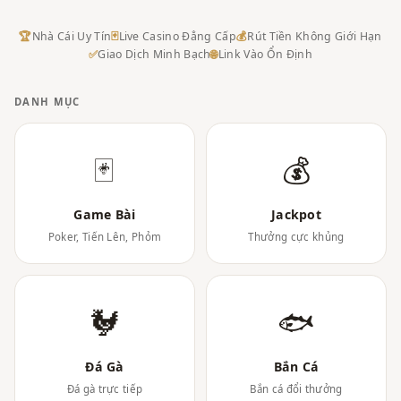
🏆
Nhà Cái Uy Tín
🃏
Live Casino Đẳng Cấp
💰
Rút Tiền Không Giới Hạn
✅
Giao Dịch Minh Bạch
🌐
Link Vào Ổn Định
DANH MỤC
🃏
💰
Game Bài
Jackpot
Poker, Tiến Lên, Phỏm
Thưởng cực khủng
🐓
🐟
Đá Gà
Bắn Cá
Đá gà trực tiếp
Bắn cá đổi thưởng