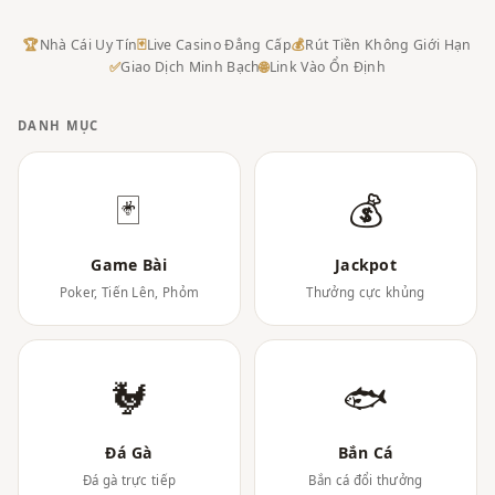
🏆
Nhà Cái Uy Tín
🃏
Live Casino Đẳng Cấp
💰
Rút Tiền Không Giới Hạn
✅
Giao Dịch Minh Bạch
🌐
Link Vào Ổn Định
DANH MỤC
🃏
💰
Game Bài
Jackpot
Poker, Tiến Lên, Phỏm
Thưởng cực khủng
🐓
🐟
Đá Gà
Bắn Cá
Đá gà trực tiếp
Bắn cá đổi thưởng