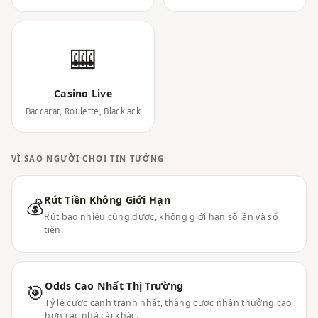
🎰
Casino Live
Baccarat, Roulette, Blackjack
VÌ SAO NGƯỜI CHƠI TIN TƯỞNG
Rút Tiền Không Giới Hạn
💰
Rút bao nhiêu cũng được, không giới hạn số lần và số
tiền.
Odds Cao Nhất Thị Trường
🎯
Tỷ lệ cược cạnh tranh nhất, thắng cược nhận thưởng cao
hơn các nhà cái khác.