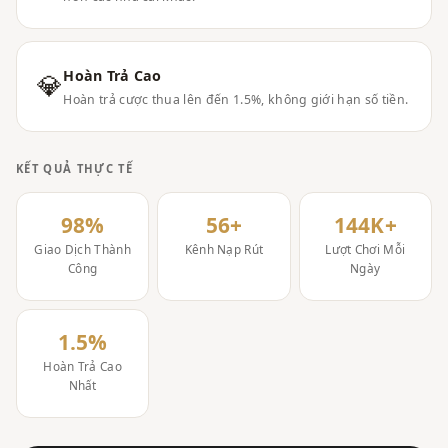
Hoàn Trả Cao
💎
Hoàn trả cược thua lên đến 1.5%, không giới hạn số tiền.
KẾT QUẢ THỰC TẾ
98%
56+
144K+
Giao Dịch Thành
Kênh Nạp Rút
Lượt Chơi Mỗi
Công
Ngày
1.5%
Hoàn Trả Cao
Nhất