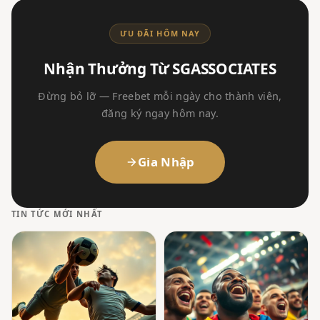
ƯU ĐÃI HÔM NAY
Nhận Thưởng Từ SGASSOCIATES
Đừng bỏ lỡ — Freebet mỗi ngày cho thành viên,
đăng ký ngay hôm nay.
Gia Nhập
TIN TỨC MỚI NHẤT