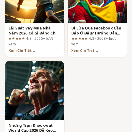
Lãi Suất Vay Mua Nhà
Bị Lừa Qua Facebook Cần
Năm 2026 Có Gì Đáng Chú
Báo Ở Đâu? Hướng Dẫn
Ý? Cơ Hội Cho Người Trẻ
Chi Tiết Để Lấy Lại Quyền
★★★★★
4.8 · 2665+ lượt
★★★★★
4.8 · 2668+ lượt
Sở Hữu Tổ Ấm
Lợi
xem
xem
Xem Chi Tiết →
Xem Chi Tiết →
Những Trận Knock-out
World Cup 2026 Dễ Kéo