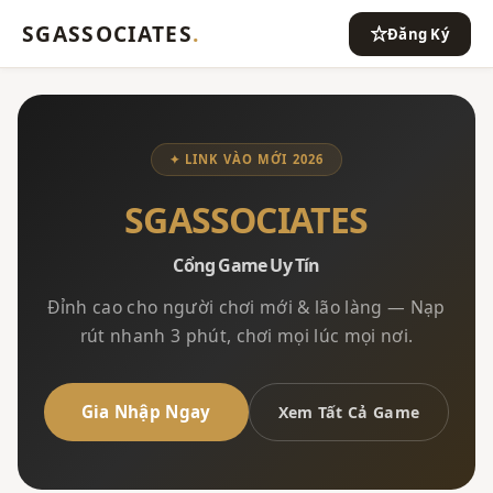
SGASSOCIATES
.
Đăng Ký
✦ LINK VÀO MỚI 2026
SGASSOCIATES
Cổng Game Uy Tín
Đỉnh cao cho người chơi mới & lão làng — Nạp
rút nhanh 3 phút, chơi mọi lúc mọi nơi.
Gia Nhập Ngay
Xem Tất Cả Game