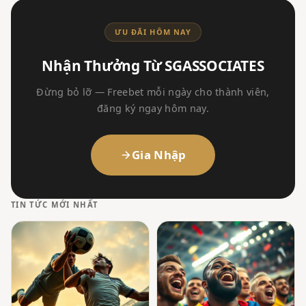
ƯU ĐÃI HÔM NAY
Nhận Thưởng Từ SGASSOCIATES
Đừng bỏ lỡ — Freebet mỗi ngày cho thành viên,
đăng ký ngay hôm nay.
Gia Nhập
TIN TỨC MỚI NHẤT