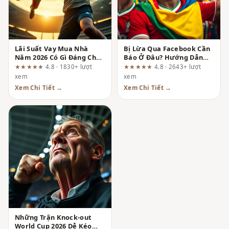
Lãi Suất Vay Mua Nhà
Bị Lừa Qua Facebook Cần
Năm 2026 Có Gì Đáng Chú
Báo Ở Đâu? Hướng Dẫn
Ý? Cơ Hội Cho Người Trẻ
Chi Tiết Để Lấy Lại Quyền
★★★★★
4.8 · 1830+ lượt
★★★★★
4.8 · 2643+ lượt
Sở Hữu Tổ Ấm
Lợi
xem
xem
Xem Chi Tiết →
Xem Chi Tiết →
Những Trận Knock-out
World Cup 2026 Dễ Kéo