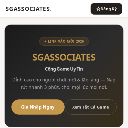
SGASSOCIATES
.
Đăng Ký
✦ LINK VÀO MỚI 2026
SGASSOCIATES
Cổng Game Uy Tín
Đỉnh cao cho người chơi mới & lão làng — Nạp
rút nhanh 3 phút, chơi mọi lúc mọi nơi.
Gia Nhập Ngay
Xem Tất Cả Game