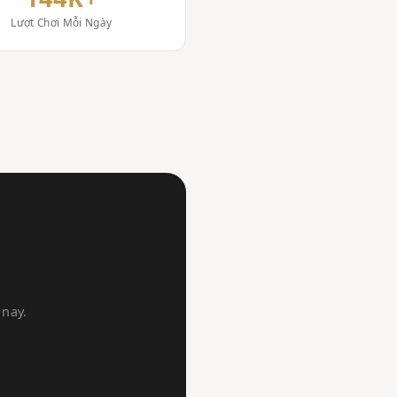
Lượt Chơi Mỗi Ngày
 nay.