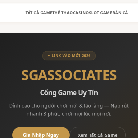
TẤT CẢ GAME
THỂ THAO
CASINO
SLOT GAME
BẮN CÁ
✦ LINK VÀO MỚI 2026
SGASSOCIATES
Cổng Game Uy Tín
Đỉnh cao cho người chơi mới & lão làng — Nạp rút
nhanh 3 phút, chơi mọi lúc mọi nơi.
Gia Nhập Ngay
Xem Tất Cả Game