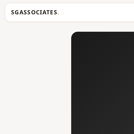
SGASSOCIATES
.