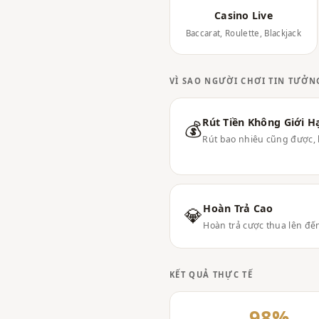
Casino Live
Baccarat, Roulette, Blackjack
VÌ SAO NGƯỜI CHƠI TIN TƯỞN
Rút Tiền Không Giới H
💰
Rút bao nhiêu cũng được, k
Hoàn Trả Cao
💎
Hoàn trả cược thua lên đến
KẾT QUẢ THỰC TẾ
98%