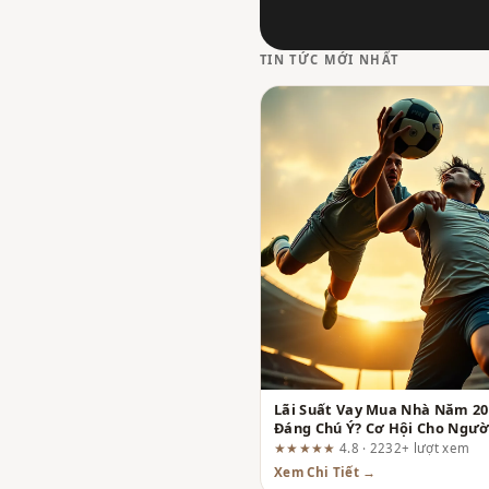
TIN TỨC MỚI NHẤT
Lãi Suất Vay Mua Nhà Năm 20
Đáng Chú Ý? Cơ Hội Cho Người
Hữu Tổ Ấm
★★★★★
4.8 · 2232+ lượt xem
Xem Chi Tiết →