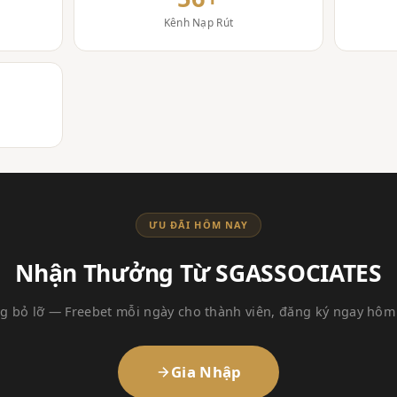
Kênh Nạp Rút
ƯU ĐÃI HÔM NAY
Nhận Thưởng Từ SGASSOCIATES
 bỏ lỡ — Freebet mỗi ngày cho thành viên, đăng ký ngay hôm
Gia Nhập