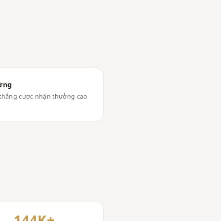
ờng
, thắng cược nhận thưởng cao
144K+