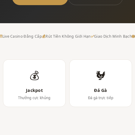
🃏
Live Casino Đẳng Cấp
💰
Rút Tiền Không Giới Hạn
✅
Giao Dịch Minh Bạch
🌐
💰
🐓
Jackpot
Đá Gà
Thưởng cực khủng
Đá gà trực tiếp