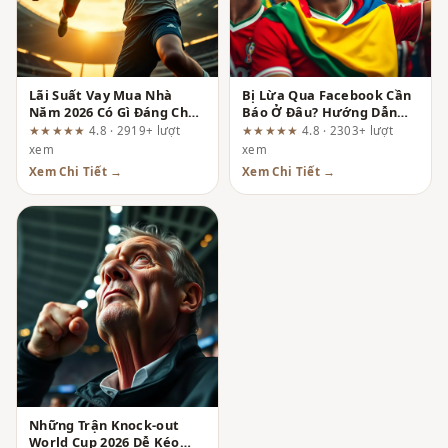
Lãi Suất Vay Mua Nhà
Bị Lừa Qua Facebook Cần
Năm 2026 Có Gì Đáng Chú
Báo Ở Đâu? Hướng Dẫn
Ý? Cơ Hội Cho Người Trẻ
Chi Tiết Để Lấy Lại Quyền
★★★★★
4.8 · 2919+ lượt
★★★★★
4.8 · 2303+ lượt
Sở Hữu Tổ Ấm
Lợi
xem
xem
Xem Chi Tiết →
Xem Chi Tiết →
Những Trận Knock-out
World Cup 2026 Dễ Kéo