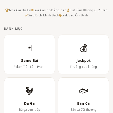
🏆
Nhà Cái Uy Tín
🃏
Live Casino Đẳng Cấp
💰
Rút Tiền Không Giới Hạn
✅
Giao Dịch Minh Bạch
🌐
Link Vào Ổn Định
DANH MỤC
🃏
💰
Game Bài
Jackpot
Poker, Tiến Lên, Phỏm
Thưởng cực khủng
🐓
🐟
Đá Gà
Bắn Cá
Đá gà trực tiếp
Bắn cá đổi thưởng