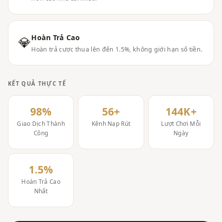
Hoàn Trả Cao
💎
Hoàn trả cược thua lên đến 1.5%, không giới hạn số tiền.
KẾT QUẢ THỰC TẾ
98%
56+
144K+
Giao Dịch Thành
Kênh Nạp Rút
Lượt Chơi Mỗi
Công
Ngày
1.5%
Hoàn Trả Cao
Nhất