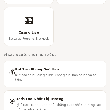
🎰
Casino Live
Baccarat, Roulette, Blackjack
VÌ SAO NGƯỜI CHƠI TIN TƯỞNG
Rút Tiền Không Giới Hạn
💰
Rút bao nhiêu cũng được, không giới hạn số lần và số
tiền.
Odds Cao Nhất Thị Trường
🎯
Tỷ lệ cược cạnh tranh nhất, thắng cược nhận thưởng cao
hơn các nhà cái khác.