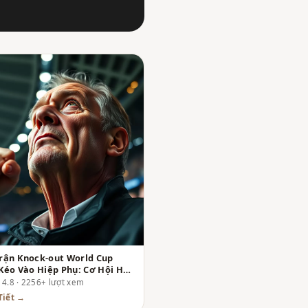
rận Knock-out World Cup
Kéo Vào Hiệp Phụ: Cơ Hội Hay
 Dân Cược?
★
4.8 · 2256+ lượt xem
Tiết →