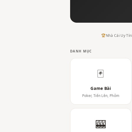
🏆
Nhà Cái Uy Tín
DANH MỤC
🃏
Game Bài
Poker, Tiến Lên, Phỏm
🎰