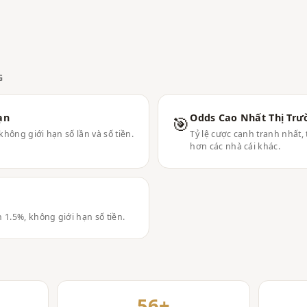
G
ạn
Odds Cao Nhất Thị Trư
🎯
hông giới hạn số lần và số tiền.
Tỷ lệ cược cạnh tranh nhất
hơn các nhà cái khác.
 1.5%, không giới hạn số tiền.
56+