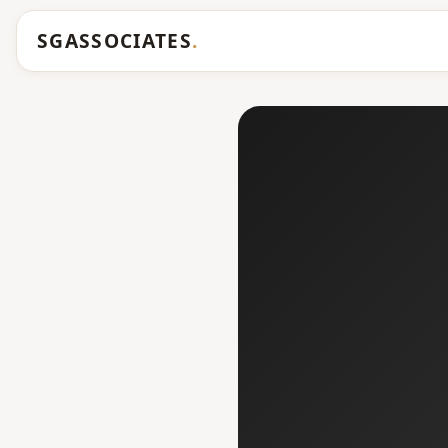
SGASSOCIATES
.