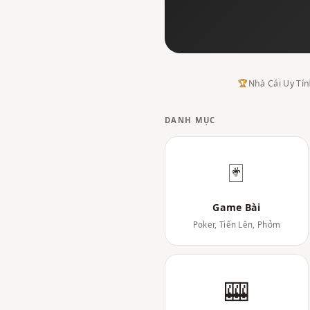
🏆
Nhà Cái Uy Tín
DANH MỤC
🃏
Game Bài
Poker, Tiến Lên, Phỏm
🎰