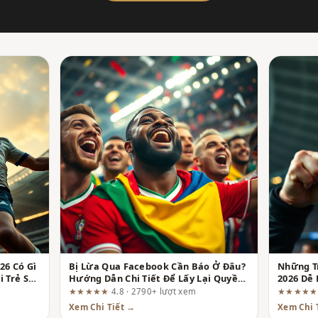
26 Có Gì
Bị Lừa Qua Facebook Cần Báo Ở Đâu?
Những T
 Trẻ Sở
Hướng Dẫn Chi Tiết Để Lấy Lại Quyền
2026 Dễ 
Lợi
Bẫy Cho
★★★★★
4.8 · 2790+ lượt xem
★★★★
Xem Chi Tiết →
Xem Chi 