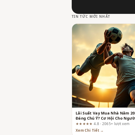
TIN TỨC MỚI NHẤT
Lãi Suất Vay Mua Nhà Năm 20
Đáng Chú Ý? Cơ Hội Cho Người
Hữu Tổ Ấm
★★★★★
4.8 · 2065+ lượt xem
Xem Chi Tiết →