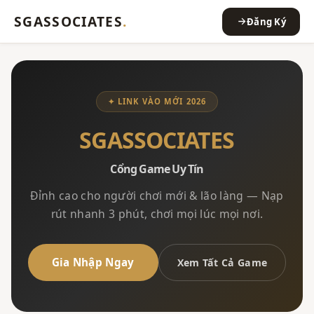
SGASSOCIATES
.
Đăng Ký
✦ LINK VÀO MỚI 2026
SGASSOCIATES
Cổng Game Uy Tín
Đỉnh cao cho người chơi mới & lão làng — Nạp
rút nhanh 3 phút, chơi mọi lúc mọi nơi.
Gia Nhập Ngay
Xem Tất Cả Game