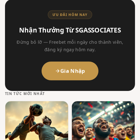
ƯU ĐÃI HÔM NAY
Nhận Thưởng Từ SGASSOCIATES
Đừng bỏ lỡ — Freebet mỗi ngày cho thành viên,
đăng ký ngay hôm nay.
Gia Nhập
TIN TỨC MỚI NHẤT