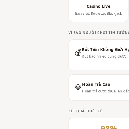
Casino Live
Baccarat, Roulette, Blackjack
VÌ SAO NGƯỜI CHƠI TIN TƯỞN
Rút Tiền Không Giới H
💰
Rút bao nhiêu cũng được, k
Hoàn Trả Cao
💎
Hoàn trả cược thua lên đến
KẾT QUẢ THỰC TẾ
98%