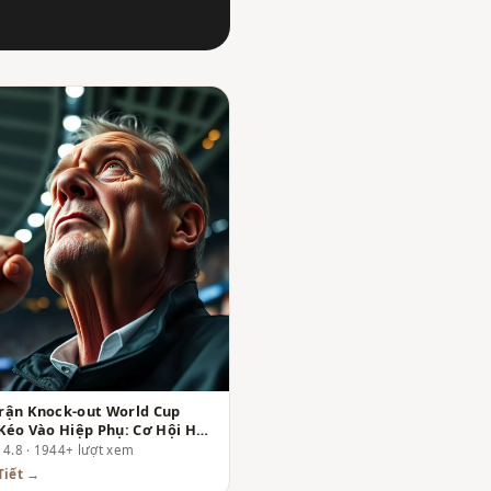
rận Knock-out World Cup
Kéo Vào Hiệp Phụ: Cơ Hội Hay
 Dân Cược?
★
4.8 · 1944+ lượt xem
Tiết →