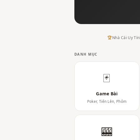
🏆
Nhà Cái Uy Tín
DANH MỤC
🃏
Game Bài
Poker, Tiến Lên, Phỏm
🎰