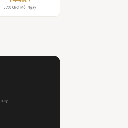
Lượt Chơi Mỗi Ngày
 nay.