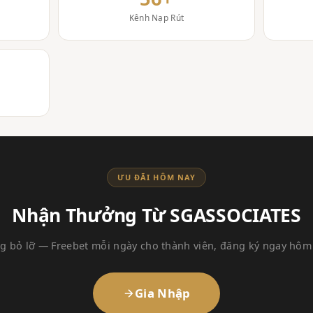
Kênh Nạp Rút
ƯU ĐÃI HÔM NAY
Nhận Thưởng Từ SGASSOCIATES
 bỏ lỡ — Freebet mỗi ngày cho thành viên, đăng ký ngay hôm
Gia Nhập