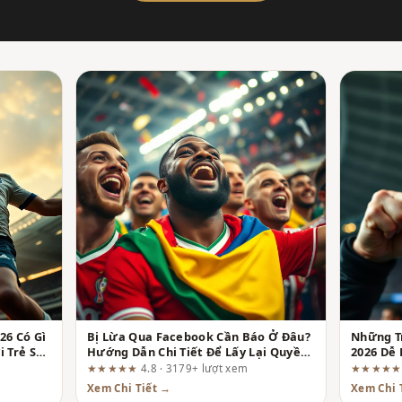
26 Có Gì
Bị Lừa Qua Facebook Cần Báo Ở Đâu?
Những T
 Trẻ Sở
Hướng Dẫn Chi Tiết Để Lấy Lại Quyền
2026 Dễ 
Lợi
Bẫy Cho
★★★★★
4.8 · 3179+ lượt xem
★★★★
Xem Chi Tiết →
Xem Chi 