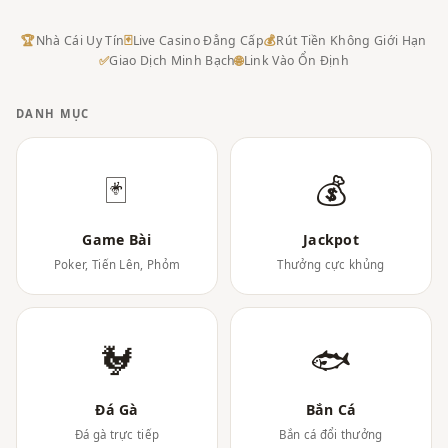
🏆
Nhà Cái Uy Tín
🃏
Live Casino Đẳng Cấp
💰
Rút Tiền Không Giới Hạn
✅
Giao Dịch Minh Bạch
🌐
Link Vào Ổn Định
DANH MỤC
🃏
💰
Game Bài
Jackpot
Poker, Tiến Lên, Phỏm
Thưởng cực khủng
🐓
🐟
Đá Gà
Bắn Cá
Đá gà trực tiếp
Bắn cá đổi thưởng