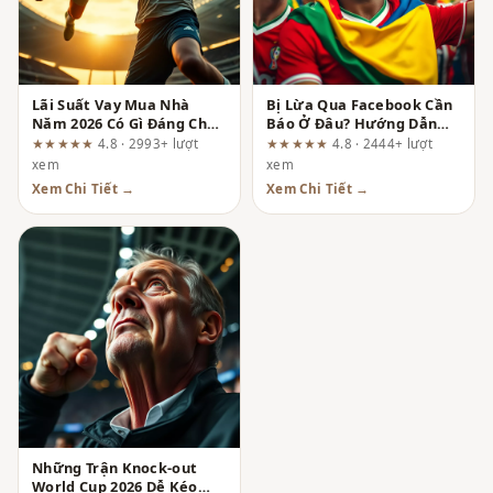
Lãi Suất Vay Mua Nhà
Bị Lừa Qua Facebook Cần
Năm 2026 Có Gì Đáng Chú
Báo Ở Đâu? Hướng Dẫn
Ý? Cơ Hội Cho Người Trẻ
Chi Tiết Để Lấy Lại Quyền
★★★★★
4.8 · 2993+ lượt
★★★★★
4.8 · 2444+ lượt
Sở Hữu Tổ Ấm
Lợi
xem
xem
Xem Chi Tiết →
Xem Chi Tiết →
Những Trận Knock-out
World Cup 2026 Dễ Kéo