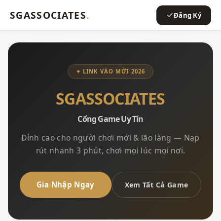
SGASSOCIATES
.
Đăng Ký
✦ LINK VÀO MỚI 2026
SGASSOCIATES
Cổng Game Uy Tín
Đỉnh cao cho người chơi mới & lão làng — Nạp
rút nhanh 3 phút, chơi mọi lúc mọi nơi.
Gia Nhập Ngay
Xem Tất Cả Game