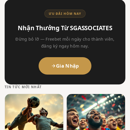
ƯU ĐÃI HÔM NAY
Nhận Thưởng Từ SGASSOCIATES
Đừng bỏ lỡ — Freebet mỗi ngày cho thành viên,
đăng ký ngay hôm nay.
Gia Nhập
TIN TỨC MỚI NHẤT