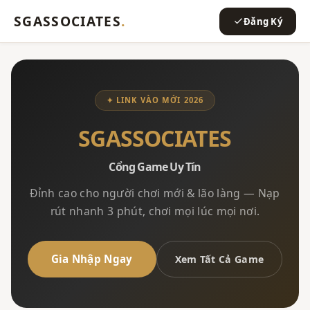
SGASSOCIATES
.
Đăng Ký
✦ LINK VÀO MỚI 2026
SGASSOCIATES
Cổng Game Uy Tín
Đỉnh cao cho người chơi mới & lão làng — Nạp
rút nhanh 3 phút, chơi mọi lúc mọi nơi.
Gia Nhập Ngay
Xem Tất Cả Game