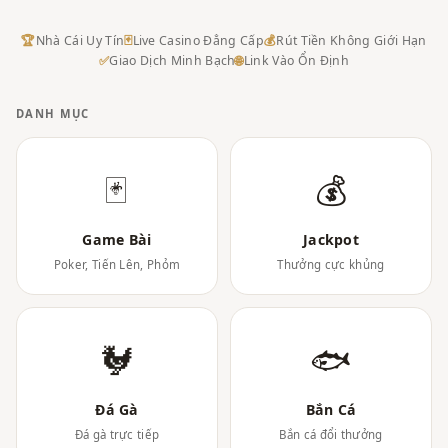
🏆
Nhà Cái Uy Tín
🃏
Live Casino Đẳng Cấp
💰
Rút Tiền Không Giới Hạn
✅
Giao Dịch Minh Bạch
🌐
Link Vào Ổn Định
DANH MỤC
🃏
💰
Game Bài
Jackpot
Poker, Tiến Lên, Phỏm
Thưởng cực khủng
🐓
🐟
Đá Gà
Bắn Cá
Đá gà trực tiếp
Bắn cá đổi thưởng