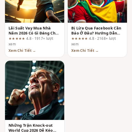
Lãi Suất Vay Mua Nhà
Bị Lừa Qua Facebook Cần
Năm 2026 Có Gì Đáng Chú
Báo Ở Đâu? Hướng Dẫn
Ý? Cơ Hội Cho Người Trẻ
Chi Tiết Để Lấy Lại Quyền
★★★★★
4.8 · 1917+ lượt
★★★★★
4.8 · 2168+ lượt
Sở Hữu Tổ Ấm
Lợi
xem
xem
Xem Chi Tiết →
Xem Chi Tiết →
Những Trận Knock-out
World Cup 2026 Dễ Kéo