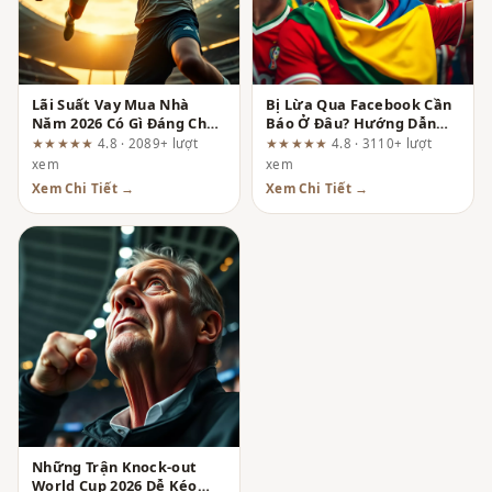
Lãi Suất Vay Mua Nhà
Bị Lừa Qua Facebook Cần
Năm 2026 Có Gì Đáng Chú
Báo Ở Đâu? Hướng Dẫn
Ý? Cơ Hội Cho Người Trẻ
Chi Tiết Để Lấy Lại Quyền
★★★★★
4.8 · 2089+ lượt
★★★★★
4.8 · 3110+ lượt
Sở Hữu Tổ Ấm
Lợi
xem
xem
Xem Chi Tiết →
Xem Chi Tiết →
Những Trận Knock-out
World Cup 2026 Dễ Kéo